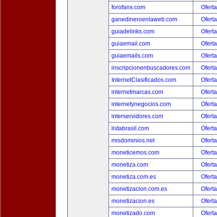
forofans.com
Oferta
ganedineroenlaweb.com
Oferta
guiadelinks.com
Oferta
guiaemail.com
Oferta
guiaemails.com
Oferta
inscripcionenbuscadores.com
Oferta
InternetClasificados.com
Oferta
internetmarcas.com
Oferta
internetynegocios.com
Oferta
interservidores.com
Oferta
listabrasil.com
Oferta
misdominios.net
Oferta
moneticemos.com
Oferta
monetiza.com
Oferta
monetiza.com.es
Oferta
monetizacion.com.es
Oferta
monetizacion.es
Oferta
monetizado.com
Oferta