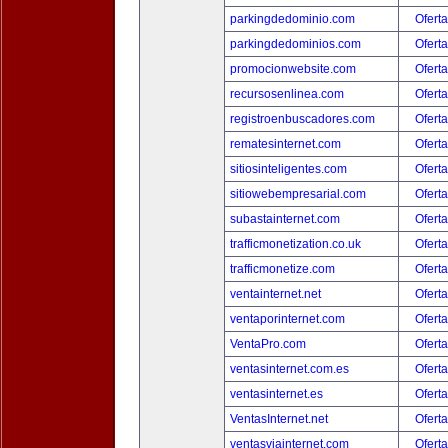
parkingdedominio.com
Oferta
parkingdedominios.com
Oferta
promocionwebsite.com
Oferta
recursosenlinea.com
Oferta
registroenbuscadores.com
Oferta
rematesinternet.com
Oferta
sitiosinteligentes.com
Oferta
sitiowebempresarial.com
Oferta
subastainternet.com
Oferta
trafficmonetization.co.uk
Oferta
trafficmonetize.com
Oferta
ventainternet.net
Oferta
ventaporinternet.com
Oferta
VentaPro.com
Oferta
ventasinternet.com.es
Oferta
ventasinternet.es
Oferta
VentasInternet.net
Oferta
ventasviainternet.com
Oferta