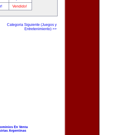
r!
Vendido!
Categoria Siguiente (Juegos y
Entretenimiento) >>
ominios En Venta
strias Argentinas