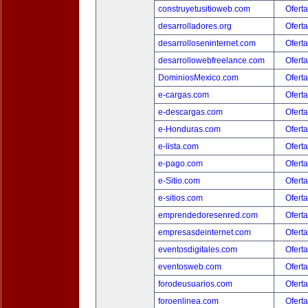
construyetusitioweb.com
Oferta
desarrolladores.org
Oferta
desarrolloseninternet.com
Oferta
desarrollowebfreelance.com
Oferta
DominiosMexico.com
Oferta
e-cargas.com
Oferta
e-descargas.com
Oferta
e-Honduras.com
Oferta
e-lista.com
Oferta
e-pago.com
Oferta
e-Sitio.com
Oferta
e-sitios.com
Oferta
emprendedoresenred.com
Oferta
empresasdeinternet.com
Oferta
eventosdigitales.com
Oferta
eventosweb.com
Oferta
forodeusuarios.com
Oferta
foroenlinea.com
Oferta