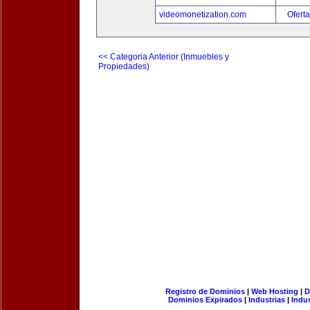
videomonetization.com
Oferta
<< Categoria Anterior (Inmuebles y
Propiedades)
Registro de Dominios
|
Web Hosting
|
D
Dominios Expirados
|
Industrias
|
Indu