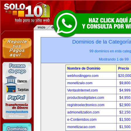
Dominios de la Categorí
99 dominios en esta categ
Mostrando 1 de 99
Nombre de Dominio
Precio
webhostingpro.com
$20,00
monetizalo.com
$9,800
VentasInternet.com
$4,999
productosdigitales.com
$4,950
registroelectronico.com
$2,900
admonetization.com
$2,150
e-Contenidos.com
$1,500
monetizacao.com
$1,500