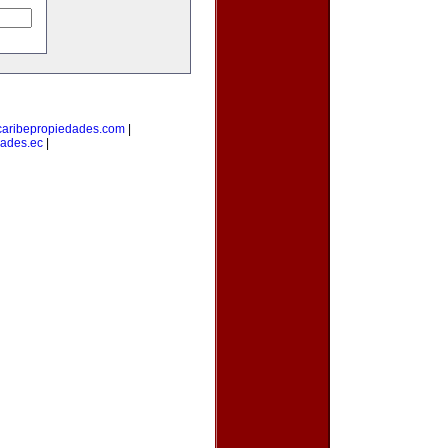
caribepropiedades.com
|
ades.ec
|