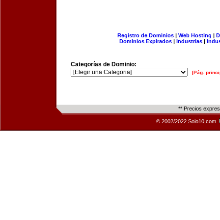
Registro de Dominios
|
Web Hosting
|
D
Dominios Expirados
|
Industrias
|
Indu
Categorías de Dominio:
[Pág. princi
** Precios expre
© 2002/2022 Solo10.com