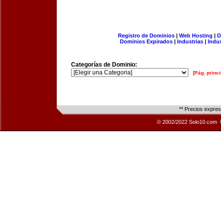
Registro de Dominios
|
Web Hosting
|
D
Dominios Expirados
|
Industrias
|
Indu
Categorías de Dominio:
[Pág. princi
** Precios expre
© 2002/2022 Solo10.com