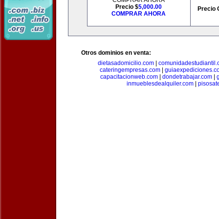
COMPRAR AHORA
Precio $
5,000.00
Precio 
COMPRAR AHORA
Otros dominios en venta:
dietasadomicilio.com
|
comunidadestudiantil
cateringempresas.com
|
guiaexpediciones.c
capacitacionweb.com
|
dondetrabajar.com
|
inmueblesdealquiler.com
|
pisosat