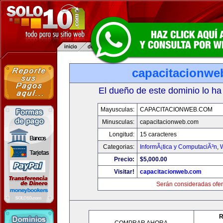
capacitacionwe
El dueño de este dominio lo ha
Mayusculas:
CAPACITACIONWEB.COM
Minusculas:
capacitacionweb.com
Longitud:
15 caracteres
Categorias:
InformÃ¡tica y ComputaciÃ³n
,
Precio:
$5,000.00
Visitar!
capacitacionweb.com
Serán consideradas ofer
R