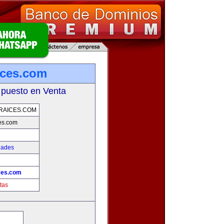
ices.com
 puesto en Venta
RAICES.COM
es.com
dades
!
ces.com
tas