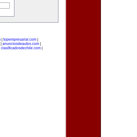
m
|
topempresarial.com
|
|
anunciosdeautos.com
|
|
clasificadosdechile.com
|