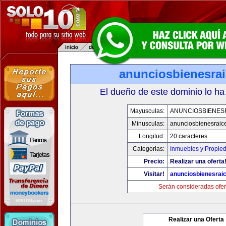
anunciosbienesra
El dueño de este dominio lo ha
Mayusculas:
ANUNCIOSBIENES
Minusculas:
anunciosbienesraic
Longitud:
20 caracteres
Categorias:
Inmuebles y Propie
Precio:
Realizar una oferta
Visitar!
anunciosbienesrai
Serán consideradas ofer
Realizar una Oferta