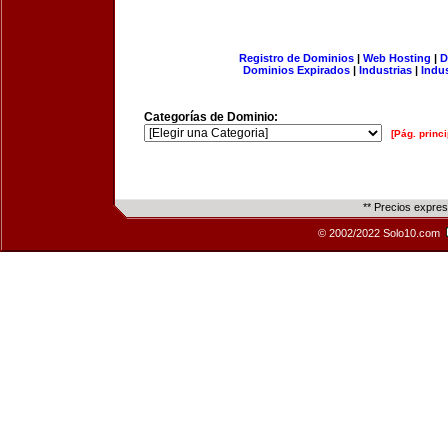
Registro de Dominios
|
Web Hosting
|
D
Dominios Expirados
|
Industrias
|
Indu
Categorías de Dominio:
[Pág. princi
** Precios expre
© 2002/2022 Solo10.com