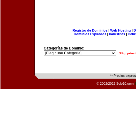
Registro de Dominios
|
Web Hosting
|
D
Dominios Expirados
|
Industrias
|
Indu
Categorías de Dominio:
[Pág. princi
** Precios expre
© 2002/2022 Solo10.com